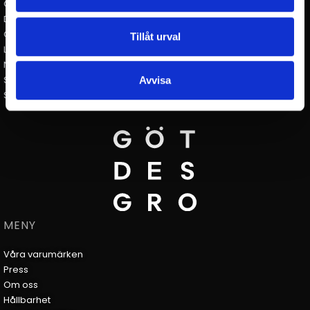
Club of Sport |
clubofsport.se
David Design |
loopshop.se
Götessons Industri AB |
gotessons.com
Tillåt urval
Loopshop |
loopshop.se
Norco Interior |
norcointerior.com
Scan Sørlie |
scansorlie.no
Avvisa
Sias Contact |
sias.net
MENY
Våra varumärken
Press
Om oss
Hållbarhet