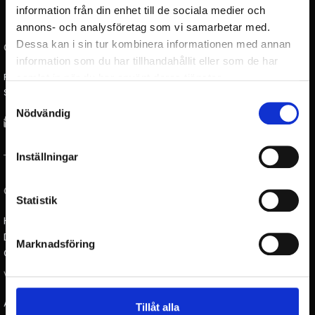
information från din enhet till de sociala medier och
annons- och analysföretag som vi samarbetar med.
Dessa kan i sin tur kombinera informationen med annan
GÖTESSONS DESIGN GROUP
information som du har tillhandahållit eller som de har
Rönnåsgatan 5B
samlat in när du har använt deras tjänster.
SE-523 38 Ulricehamn
Samtyckesval
Nödvändig
Inställningar
GÖTESSONS DESIGN GMBH
Statistik
Heinrich-Hertz-Straße 3,
DE-63303 Dreieich
Marknadsföring
Germany
VÅRA VARUMÄRKEN
Akustikmiljö AB |
akustikmiljo.se
Tillåt alla