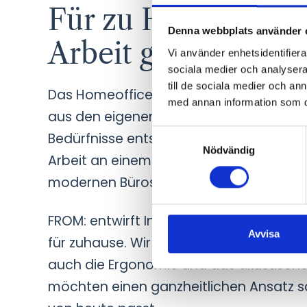
Für zu Hause design
Denna webbplats använder 
Arbeit gedacht
Vi använder enhetsidentifierar
sociala medier och analysera 
till de sociala medier och a
Das Homeoffice ist gekommen, um zu ble
med annan information som du 
aus den eigenen vier Wänden immer meh
Samtyckesval
Bedürfnisse entstanden. Aber wie findet 
Nödvändig
Arbeit an einem Küchentisch zu sitzen? 
modernen Bürostuhl sein eigen nennen
FROM: entwirft Inneneinrichtung fürs H
Avvisa
für zuhause. Wir möchten Ihr Zuhause 
auch die Ergonomie und das akustische
möchten einen ganzheitlichen Ansatz s