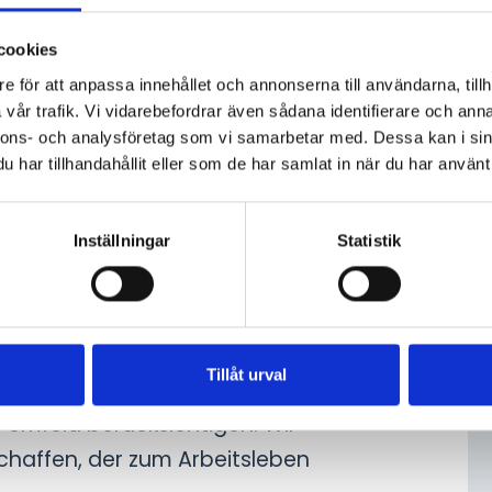
t, für die
cookies
e för att anpassa innehållet och annonserna till användarna, tillh
vår trafik. Vi vidarebefordrar även sådana identifierare och anna
nnons- och analysföretag som vi samarbetar med. Dessa kan i sin
iben. Und da sich die Arbeit
har tillhandahållit eller som de har samlat in när du har använt 
r verbreitet, sind auch neue
es Ihr Körper eigentlich, bei der
Inställningar
Statistik
Und wie schön ist es, einen
 zu können?
omeoffice und nicht Büromöbel
Tillåt urval
attraktiver machen und dafür
 Umfeld berücksichtigen. Wir
chaffen, der zum Arbeitsleben