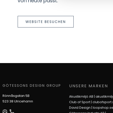
von heute passt.
WEBSITE BESUCHEN
GÖTESSONS DESIGN GROUP
UNSERE MARKEN
Rönnåsgatan 5B
Akustikmiljö AB |
akustikmil
523 38 Ulricehamn
Club of Sport |
clubofsport.
David Design |
loopshop.s