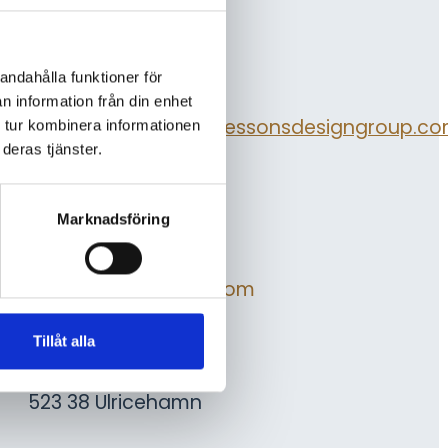
Über FROM:
CEO
andahålla funktioner för
Emil Johansson
n information från din enhet
emil.johansson@gotessonsdesigngroup.c
 tur kombinera informationen
deras tjänster.
GEGRÜNDET
2022
Marknadsföring
WEBSEITE
www.fromfurniture.com
Tillåt alla
ORT
Rönnåsgatan 5B
523 38 Ulricehamn